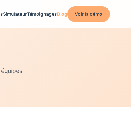
és
Simulateur
Témoignages
Blog
Voir la démo
s équipes