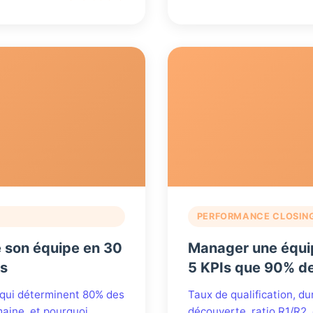
PERFORMANCE CLOSIN
e son équipe en 30
Manager une équipe
rs
5 KPIs que 90% d
s qui déterminent 80% des
Taux de qualification, du
aine, et pourquoi
découverte, ratio R1/R2,