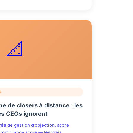
📐
G
 de closers à distance : les
es CEOs ignorent
rée de gestion d'objection, score
 compliance score — les vrais