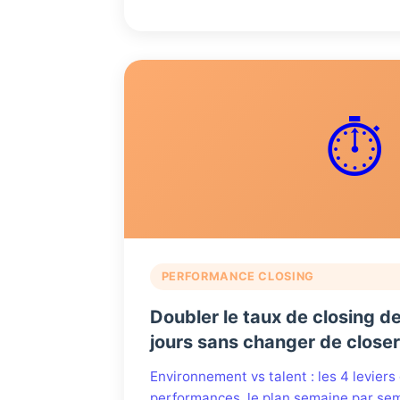
⏱️
PERFORMANCE CLOSING
Doubler le taux de closing d
jours sans changer de close
Environnement vs talent : les 4 levier
performances, le plan semaine par sem